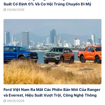
Suất Cố Định 0% Và Cơ Hội Trúng Chuyến Đi Mỹ
Cùng Hàng Ngàn Quà Tặng Hấp Dẫn
03/06/2026
Ford Việt Nam Ra Mắt Các Phiên Bản Mới Của Ranger
và Everest, Hiệu Suất Vượt Trội, Công Nghệ Thông
Minh, Thiết Kế Hiện Đại
09/05/2026