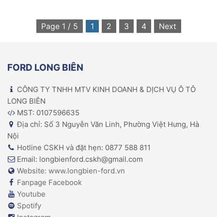
Page 1 / 5
1
2
3
4
Next
FORD LONG BIÊN
CÔNG TY TNHH MTV KINH DOANH & DỊCH VỤ Ô TÔ
LONG BIÊN
MST: 0107596635
Địa chỉ: Số 3 Nguyễn Văn Linh, Phường Việt Hưng, Hà
Nội
Hotline CSKH và đặt hẹn: 0877 588 811
Email: longbienford.cskh@gmail.com
Website: www.longbien-ford.vn
Fanpage Facebook
Youtube
Spotify