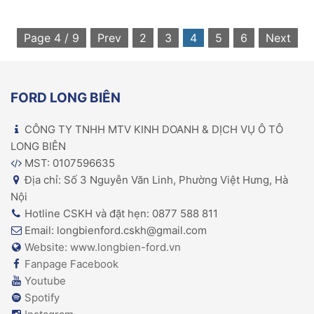
Page 4 / 9
Prev
2
3
4
5
6
Next
FORD LONG BIÊN
CÔNG TY TNHH MTV KINH DOANH & DỊCH VỤ Ô TÔ
LONG BIÊN
MST: 0107596635
Địa chỉ: Số 3 Nguyễn Văn Linh, Phường Việt Hưng, Hà
Nội
Hotline CSKH và đặt hẹn: 0877 588 811
Email: longbienford.cskh@gmail.com
Website: www.longbien-ford.vn
Fanpage Facebook
Youtube
Spotify